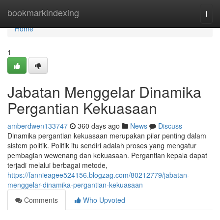
Home
bookmarkindexing
Togg
navi
Home
1
Jabatan Menggelar Dinamika
Pergantian Kekuasaan
amberdwen133747
360 days ago
News
Discuss
Dinamika pergantian kekuasaan merupakan pilar penting dalam
sistem politik. Politik itu sendiri adalah proses yang mengatur
pembagian wewenang dan kekuasaan. Pergantian kepala dapat
terjadi melalui berbagai metode,
https://fannieagee524156.blogzag.com/80212779/jabatan-
menggelar-dinamika-pergantian-kekuasaan
Comments
Who Upvoted