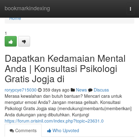
Home
bookmarkindexing
Togg
navi
Home
1
Dapatkan Kedamaian Mental
Anda | Konsultasi Psikologi
Gratis Jogja di
rorypcye715030
359 days ago
News
Discuss
Merasa kewalahan dan butuh bantuan? Mencari cara untuk
mengatur emosi Anda? Jangan merasa gelisah. Konsultasi
Psikologi Gratis Jogja siap {mendukung|membantu|memberikan]
Anda dukungan yang dibutuhkan. Kunjungi
https://forum.orisinil.com/index.php?topic=23631.0
Comments
Who Upvoted