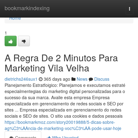
Home
bookmarkindexing
Togg
navi
Home
1
A Regra De 2 Minutos Para
Marketing Vila Velha
dietrichs246sux1
365 days ago
News
Discuss
Planejamento Estratfoigico: Planejamos e executamos estraté
especialmentegias do marketing digital personalizadas para o
sucesso da sua marca. Avalie esta empresa Empresa
especializada em gerenciamento de redes sociais e SEO por
sites ... Empresa especializada em gerenciamento do redes
sociais e SEO de sites. O sitio usa cookies e dados pessoais
https://bookmarkmoz.com/story20019888/5-dicas-sobre-
ag%C3%AAncia-de-marketing-voc%C3%AA-pode-usar-hoje
Comments
Who Upvoted