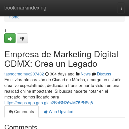
Home
bookmarkindexing
Togg
navi
Home
1
Empresa de Marketing Digital
CDMX: Crea un Legado
tasneemqmuc207432
364 days ago
News
Discuss
En el vibrante corazón de Ciudad de México, emerge un estudio
creativo especializado, dedicada a transformar tu visión en una
realidad online impactante. Si buscas hacerte notar en el
mercado, hemos llegado para
https://maps.app.goo.gl/m2BeRN26wM75PNSq8
Comments
Who Upvoted
Comments