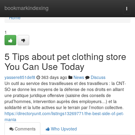
Home
bookmarkindexing
Togg
navi
Home
1
5 Tips about pet clothing store
You Can Use Today
yassere851def8
363 days ago
News
Discuss
Un outil au service des travailleuses et des travailleurs : la CNT-
SO se donne les moyens de la défense de nos droits en alliant
une pratique juridique offensive (saisine des conseils de
prud’hommes, intervention auprès des employeurs…) et la
solidarité et la lutte actives sur le terrain par l’motion collective.
https://directoryunit.com/listings13269771/the-best-side-of-pet-
mania
Comments
Who Upvoted