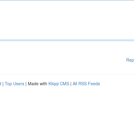
Rep
d
|
Top Users
| Made with
Kliqqi CMS
|
All RSS Feeds