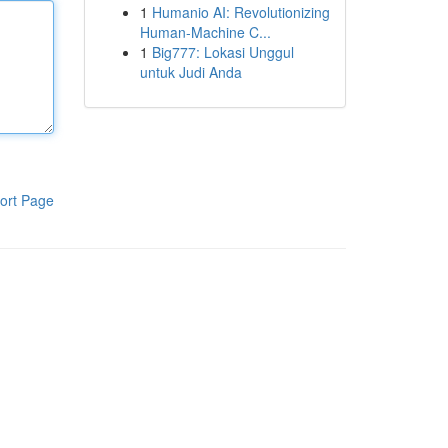
1
Humanio AI: Revolutionizing
Human-Machine C...
1
Big777: Lokasi Unggul
untuk Judi Anda
ort Page