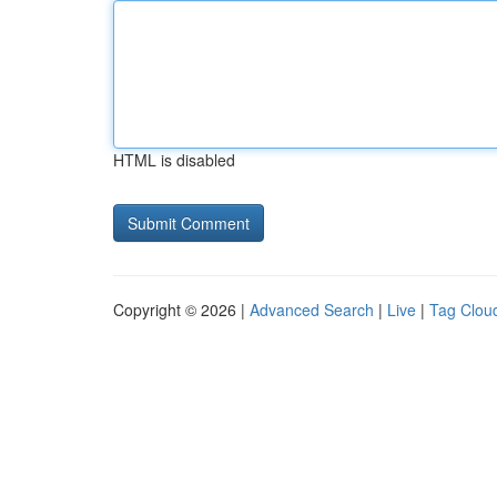
HTML is disabled
Copyright © 2026 |
Advanced Search
|
Live
|
Tag Clou