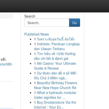
Search
Go
Published News
1
วิเคราะห์บอลวันนี้ ล้มโต๊ะ
1
Indototo: Panduan Lengkap
dan Ulasan Terbaru
1
Tìm hiểu về 123b Hướng
dẫn chi tiết & đánh giá
 sắt,
1
88i Casino: Your Ultimate
s/sv388-
Guide & Review
1
Dự đoán dàn đề 4 số MB -
Xỉu Chủ 3 Miên ngà...
1
Beautiful Birthday Flowers
Near New Hope Church Rd
1
What a hydraulic modular
trailer signifies for ...
1
Buy Drostanolone Via the
Internet : Your Ex...