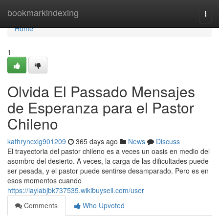
Home
bookmarkindexing
Togg
navi
Home
1
Olvida El Passado Mensajes
de Esperanza para el Pastor
Chileno
kathryncxlg901209
365 days ago
News
Discuss
El trayectoria del pastor chileno es a veces un oasis en medio del
asombro del desierto. A veces, la carga de las dificultades puede
ser pesada, y el pastor puede sentirse desamparado. Pero es en
esos momentos cuando
https://laylabjbk737535.wikibuysell.com/user
Comments
Who Upvoted