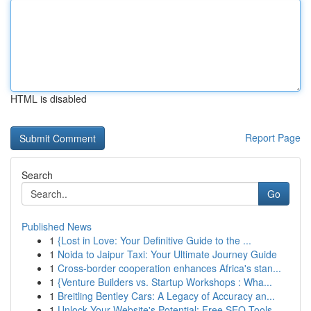
HTML is disabled
Report Page
Search
Go
Published News
1
{Lost in Love: Your Definitive Guide to the ...
1
Noida to Jaipur Taxi: Your Ultimate Journey Guide
1
Cross-border cooperation enhances Africa's stan...
1
{Venture Builders vs. Startup Workshops : Wha...
1
Breitling Bentley Cars: A Legacy of Accuracy an...
1
Unlock Your Website's Potential: Free SEO Tools...