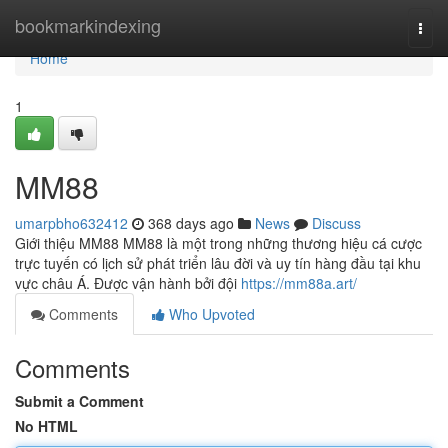
Home
bookmarkindexing
Togg
navi
Home
1
MM88
umarpbho632412
368 days ago
News
Discuss
Giới thiệu MM88 MM88 là một trong những thương hiệu cá cược
trực tuyến có lịch sử phát triển lâu đời và uy tín hàng đầu tại khu
vực châu Á. Được vận hành bởi đội
https://mm88a.art/
Comments
Who Upvoted
Comments
Submit a Comment
No HTML