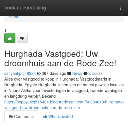
Home
bookmarkindexing
Togg
navi
Home
1
Hurghada Vastgoed: Uw
droomhuis aan de Rode Zee!
safiyaakpl549924
367 days ago
News
Discuss
Alles over vastgoed te koop in Hurghada: Vastgoedmarkt in
Hurghada, Egypte Hurghada is een van de meest gewilde locaties
in Noord-Afrika voor investeringen in vastgoed, tweede woningen
en langdurig verblijf. Bekend
https://poppyiucg515464.blogprodesign.com/56384018/hurghada-
vastgoed-uw-droomhuis-aan-de-rode-zee
Comments
Who Upvoted