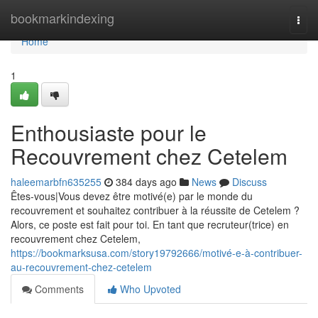
Home
bookmarkindexing
Togg
navi
Home
1
Enthousiaste pour le
Recouvrement chez Cetelem
haleemarbfn635255
384 days ago
News
Discuss
Êtes-vous|Vous devez être motivé(e) par le monde du
recouvrement et souhaitez contribuer à la réussite de Cetelem ?
Alors, ce poste est fait pour toi. En tant que recruteur(trice) en
recouvrement chez Cetelem,
https://bookmarksusa.com/story19792666/motivé-e-à-contribuer-
au-recouvrement-chez-cetelem
Comments
Who Upvoted