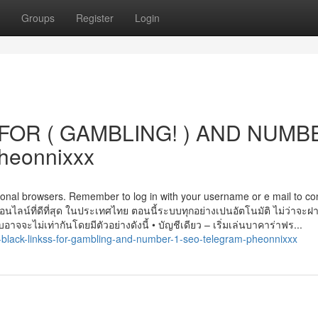
Groups
Register
Login
FOR ( GAMBLING! ) AND NUMB
heonnixxx
ersonal browsers. Remember to log in with your username or e mail to co
ลน์ที่ดีที่สุด ในประเทศไทย ตอนนี้ระบบทุกอย่างเปนอัตโนมัติ ไม่ว่าจะฝา
ะไม่เท่ากันโดยมีตัวอย่างดังนี้ • บัญชี​เดียว – เริ่ม​เล่น​บา​คา​ร่า​ฟร...
black-linkss-for-gambling-and-number-1-seo-telegram-pheonnixxx