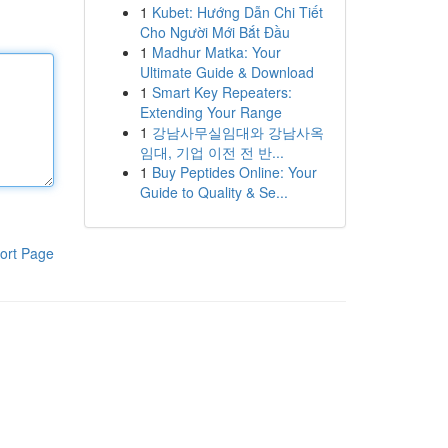
1
Kubet: Hướng Dẫn Chi Tiết
Cho Người Mới Bắt Đầu
1
Madhur Matka: Your
Ultimate Guide & Download
1
Smart Key Repeaters:
Extending Your Range
1
강남사무실임대와 강남사옥
임대, 기업 이전 전 반...
1
Buy Peptides Online: Your
Guide to Quality & Se...
ort Page