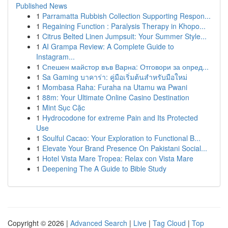
Published News
1
Parramatta Rubbish Collection Supporting Respon...
1
Regaining Function : Paralysis Therapy in Khopo...
1
Citrus Belted Linen Jumpsuit: Your Summer Style...
1
AI Grampa Review: A Complete Guide to
Instagram...
1
Спешен майстор във Варна: Отговори за опред...
1
Sa Gaming บาคาร่า: คู่มือเริ่มต้นสำหรับมือใหม่
1
Mombasa Raha: Furaha na Utamu wa Pwani
1
88m: Your Ultimate Online Casino Destination
1
Mint Sục Cặc
1
Hydrocodone for extreme Pain and Its Protected
Use
1
Soulful Cacao: Your Exploration to Functional B...
1
Elevate Your Brand Presence On Pakistani Social...
1
Hotel Vista Mare Tropea: Relax con Vista Mare
1
Deepening The A Guide to Bible Study
Copyright © 2026 |
Advanced Search
|
Live
|
Tag Cloud
|
Top