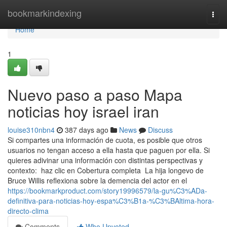
Home
bookmarkindexing
Togg
navi
Home
1
Nuevo paso a paso Mapa
noticias hoy israel iran
louise310nbn4
387 days ago
News
Discuss
Si compartes una información de cuota, es posible que otros
usuarios no tengan acceso a ella hasta que paguen por ella. Si
quieres adivinar una información con distintas perspectivas y
contexto: haz clic en Cobertura completa La hija longevo de
Bruce Willis reflexiona sobre la demencia del actor en el
https://bookmarkproduct.com/story19996579/la-gu%C3%ADa-
definitiva-para-noticias-hoy-espa%C3%B1a-%C3%BAltima-hora-
directo-clima
Comments
Who Upvoted