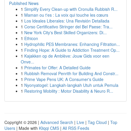
Published News
1
Simplify Every Clean-up with Cronulla Rubbish R...
1
Maman ou t'es : La voix qui touche les cœurs
1
Los Ideales Liberales: Una Revisión Detallada
1
Corso Certificativo Stringer del Bel Paese: Tra...
1
New York City's Best Skilled Organizers: Di...
1
Ethicon
1
Hydrophilic PES Membranes: Enhancing Filtration...
1
Finding Hope: A Guide to Addiction Treatment Op...
1
Kajakken op de Amblève: Jouw Gids voor een
Onve...
1
Primates for Offer: A Detailed Guide
1
Rubbish Removal Penrith for Building And Constr...
1
Prime Vape Pens UK: A Consumer's Guide
1
Nyonyatogel: Langkah-langkah Utuh untuk Pemula
1
Restoring Mobility : Motor Disability & Neuro R...
Copyright © 2026 |
Advanced Search
|
Live
|
Tag Cloud
|
Top
Users
| Made with
Kliqqi CMS
|
All RSS Feeds