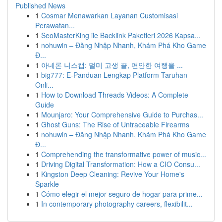
Published News
1
Cosmar Menawarkan Layanan Customisasi
Perawatan...
1
SeoMasterKing ile Backlink Paketleri 2026 Kapsa...
1
nohuwin – Đăng Nhập Nhanh, Khám Phá Kho Game
Đ...
1
아네론 니스캡: 멀미 고생 끝, 편안한 여행을 ...
1
big777: E-Panduan Lengkap Platform Taruhan
Onli...
1
How to Download Threads Videos: A Complete
Guide
1
Mounjaro: Your Comprehensive Guide to Purchas...
1
Ghost Guns: The Rise of Untraceable Firearms
1
nohuwin – Đăng Nhập Nhanh, Khám Phá Kho Game
Đ...
1
Comprehending the transformative power of music...
1
Driving Digital Transformation: How a CIO Consu...
1
Kingston Deep Cleaning: Revive Your Home's
Sparkle
1
Cómo elegir el mejor seguro de hogar para prime...
1
In contemporary photography careers, flexibilit...