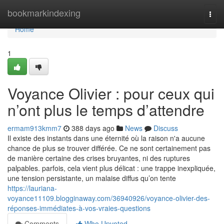
Home
bookmarkindexing
Togg
navi
Home
1
Voyance Olivier : pour ceux qui
n’ont plus le temps d’attendre
ermam913kmm7
388 days ago
News
Discuss
Il existe des instants dans une éternité où la raison n'a aucune
chance de plus se trouver différée. Ce ne sont certainement pas
de manière certaine des crises bruyantes, ni des ruptures
palpables. parfois, cela vient plus délicat : une trappe inexpliquée,
une tension persistante, un malaise diffus qu’on tente
https://lauriana-
voyance11109.blogginaway.com/36940926/voyance-olivier-des-
réponses-immédiates-à-vos-vraies-questions
Comments
Who Upvoted