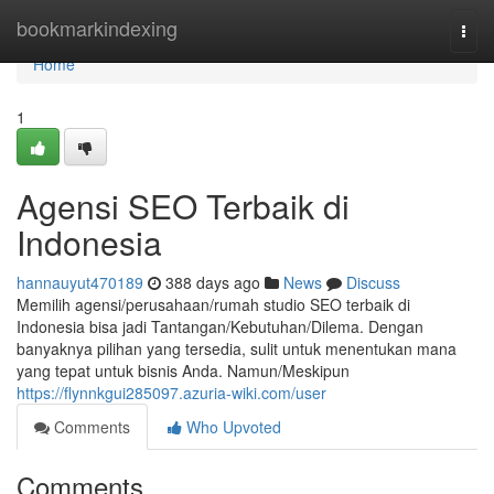
Home
bookmarkindexing
Togg
navi
Home
1
Agensi SEO Terbaik di
Indonesia
hannauyut470189
388 days ago
News
Discuss
Memilih agensi/perusahaan/rumah studio SEO terbaik di
Indonesia bisa jadi Tantangan/Kebutuhan/Dilema. Dengan
banyaknya pilihan yang tersedia, sulit untuk menentukan mana
yang tepat untuk bisnis Anda. Namun/Meskipun
https://flynnkgui285097.azuria-wiki.com/user
Comments
Who Upvoted
Comments