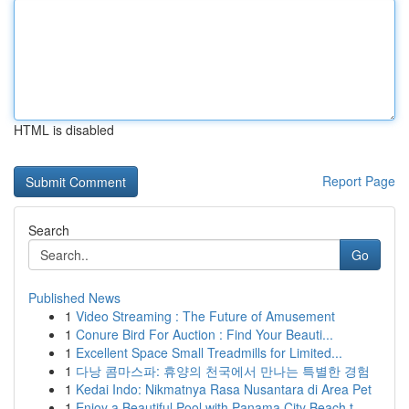
HTML is disabled
Report Page
Search
Go
Published News
1
Video Streaming : The Future of Amusement
1
Conure Bird For Auction : Find Your Beauti...
1
Excellent Space Small Treadmills for Limited...
1
다낭 콤마스파: 휴양의 천국에서 만나는 특별한 경험
1
Kedai Indo: Nikmatnya Rasa Nusantara di Area Pet
1
Enjoy a Beautiful Pool with Panama City Beach t...