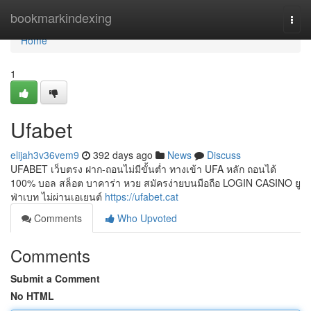
Home
bookmarkindexing
Togg
navi
Home
1
Ufabet
elijah3v36vem9
392 days ago
News
Discuss
UFABET เว็บตรง ฝาก-ถอนไม่มีขั้นต่ำ ทางเข้า UFA หลัก ถอนได้
100% บอล สล็อต บาคาร่า หวย สมัครง่ายบนมือถือ LOGIN CASINO ยู
ฟ่าเบท ไม่ผ่านเอเยนต์
https://ufabet.cat
Comments
Who Upvoted
Comments
Submit a Comment
No HTML