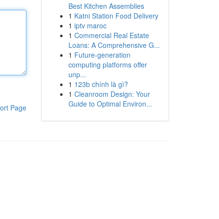
Best Kitchen Assemblies
1
Katni Station Food Delivery
1
iptv maroc
1
Commercial Real Estate
Loans: A Comprehensive G...
1
Future-generation
computing platforms offer
unp...
1
123b chính là gì?
1
Cleanroom Design: Your
Guide to Optimal Environ...
ort Page