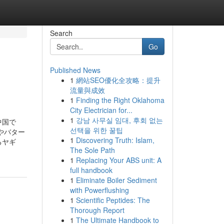
Search
Go
Published News
1
網站SEO優化全攻略：提升
流量與成效
1
Finding the Right Oklahoma
City Electrician for...
1
강남 사무실 임대, 후회 없는
中国で
선택을 위한 꿀팁
やバター
1
Discovering Truth: Islam,
るヤギ
The Sole Path
1
Replacing Your ABS unit: A
full handbook
1
Eliminate Boiler Sediment
with Powerflushing
1
Scientific Peptides: The
Thorough Report
1
The Ultimate Handbook to