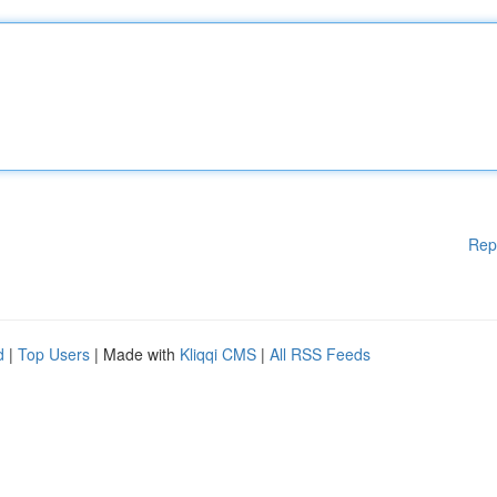
Rep
d
|
Top Users
| Made with
Kliqqi CMS
|
All RSS Feeds