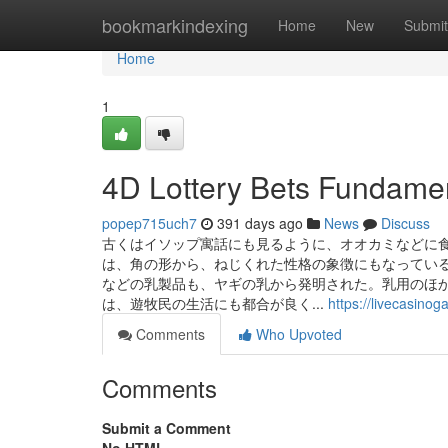
Home
bookmarkindexing
Home
New
Submit
Home
1
4D Lottery Bets Fundame
popep715uch7
391 days ago
News
Discuss
古くはイソップ寓話にも見るように、オオカミなどに
は、角の形から、ねじくれた性格の象徴にもなっている
などの乳製品も、ヤギの乳から発明された。乳用のほ
は、遊牧民の生活にも都合が良く...
https://livecasin
Comments
Who Upvoted
Comments
Submit a Comment