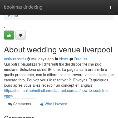
Home
bookmarkindexing
Togg
navi
Home
1
About wedding venue liverpool
neila097erd0
390 days ago
News
Discuss
Qui potrai visualizzare i differenti tipi dei dispositivi che puoi
emulare. Seleziona quindi iPhone. La pagina sarà ora simile a
quella precedente, con la differenza che troverai anche il tasto per
caricare foto. Pouvez vous le réactiver ?" Envoyez Et quelques
jours après vous allez recevoir un concept en anglais
https://hemanimehmiindianrestaurant.com.au/how-to-cook-fried-
eggs/
Comments
Who Upvoted
Comments