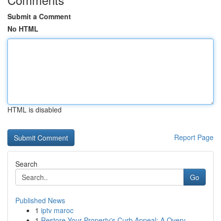
Submit a Comment
No HTML
HTML is disabled
Report Page
Search
Go
Published News
1
iptv maroc
1
Restore Your Property's Curb Appeal: A Overv...