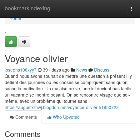
Home
bookmarkindexing
Togg
navi
Home
1
Voyance olivier
josephs108xyy7
391 days ago
News
Discuss
Quand nous avons souhait de mettre une question à présent Il y
détient des journées où les choses se compliquent sans qu’on
sache la motivation. Un malaise arrive, une loi devient pas facile,
un vacarme se montre pesant. On se rencontre visage que soi-
même, avec un problème qui tourne sans
https://augustxrhwj.blogdon.net/voyance-olivier-51950722
Comments
Who Upvoted
Comments