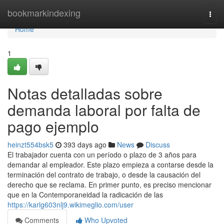
Home
bookmarkindexing
Togg
navi
Home
1
Notas detalladas sobre
demanda laboral por falta de
pago ejemplo
heinzt554bsk5
393 days ago
News
Discuss
El trabajador cuenta con un período o plazo de 3 años para
demandar al empleador. Este plazo empieza a contarse desde la
terminación del contrato de trabajo, o desde la causación del
derecho que se reclama. En primer punto, es preciso mencionar
que en la Contemporaneidad la radicación de las
https://karlg603nlj9.wikimeglio.com/user
Comments
Who Upvoted