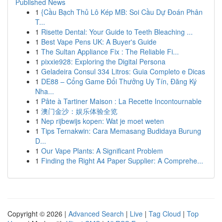
Published News
1
{Cầu Bạch Thủ Lô Kép MB: Soi Cầu Dự Đoán Phân
T...
1
Risette Dental: Your Guide to Teeth Bleaching ...
1
Best Vape Pens UK: A Buyer's Guide
1
The Sultan Appliance Fix : The Reliable Fi...
1
pixxie928: Exploring the Digital Persona
1
Geladeira Consul 334 Litros: Guia Completo e Dicas
1
DE88 – Cổng Game Đổi Thưởng Uy Tín, Đăng Ký
Nha...
1
Pâte à Tartiner Maison : La Recette Incontournable
1
澳门金沙：娱乐体验全览
1
Nep rijbewijs kopen: Wat je moet weten
1
Tips Ternakwin: Cara Memasang Budidaya Burung
D...
1
Our Vape Plants: A Significant Problem
1
Finding the Right A4 Paper Supplier: A Comprehe...
Copyright © 2026 |
Advanced Search
|
Live
|
Tag Cloud
|
Top