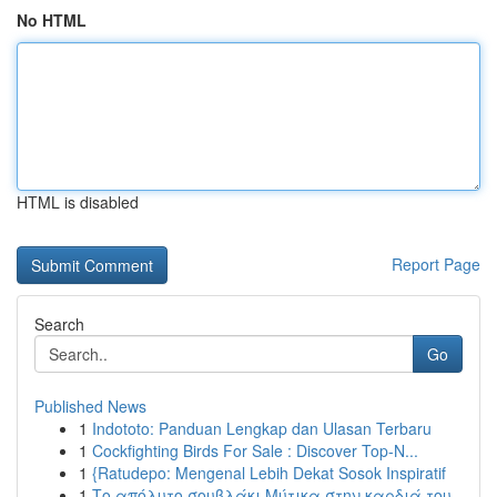
No HTML
HTML is disabled
Report Page
Search
Go
Published News
1
Indototo: Panduan Lengkap dan Ulasan Terbaru
1
Cockfighting Birds For Sale : Discover Top-N...
1
{Ratudepo: Mengenal Lebih Dekat Sosok Inspiratif
1
Το απόλυτο σουβλάκι Μύτικα στην καρδιά του