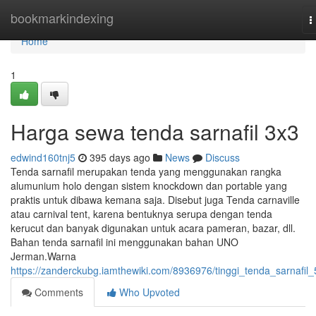
Home
bookmarkindexing
T
n
Home
1
Harga sewa tenda sarnafil 3x3
edwind160tnj5
395 days ago
News
Discuss
Tenda sarnafil merupakan tenda yang menggunakan rangka
alumunium holo dengan sistem knockdown dan portable yang
praktis untuk dibawa kemana saja. Disebut juga Tenda carnaville
atau carnival tent, karena bentuknya serupa dengan tenda
kerucut dan banyak digunakan untuk acara pameran, bazar, dll.
Bahan tenda sarnafil ini menggunakan bahan UNO
Jerman.Warna
https://zanderckubg.iamthewiki.com/8936976/tinggi_tenda_sarnafil
Comments
Who Upvoted