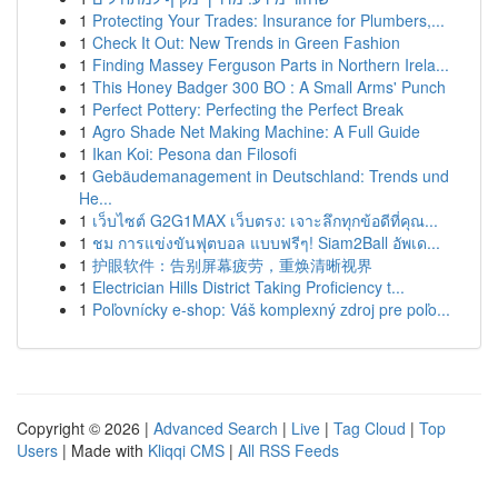
1
Protecting Your Trades: Insurance for Plumbers,...
1
Check It Out: New Trends in Green Fashion
1
Finding Massey Ferguson Parts in Northern Irela...
1
This Honey Badger 300 BO : A Small Arms' Punch
1
Perfect Pottery: Perfecting the Perfect Break
1
Agro Shade Net Making Machine: A Full Guide
1
Ikan Koi: Pesona dan Filosofi
1
Gebäudemanagement in Deutschland: Trends und
He...
1
เว็บไซต์ G2G1MAX เว็บตรง: เจาะลึกทุกข้อดีที่คุณ...
1
ชม การแข่งขันฟุตบอล แบบฟรีๆ! Siam2Ball อัพเด...
1
护眼软件：告别屏幕疲劳，重焕清晰视界
1
Electrician Hills District Taking Proficiency t...
1
Poľovnícky e-shop: Váš komplexný zdroj pre poľo...
Copyright © 2026 |
Advanced Search
|
Live
|
Tag Cloud
|
Top
Users
| Made with
Kliqqi CMS
|
All RSS Feeds