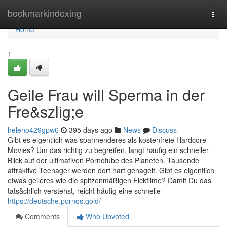
Home
bookmarkindexing
Togg
navi
Home
1
Geile Frau will Sperma in der
Fre&szlig;e
heleno429gpw6
395 days ago
News
Discuss
Gibt es eigentlich was spannenderes als kostenfreie Hardcore
Movies? Um das richtig zu begreifen, langt häufig ein schneller
Blick auf der ultimativen Pornotube des Planeten. Tausende
attraktive Teenager werden dort hart genagelt. Gibt es eigentlich
etwas geileres wie die spitzenmäßigen Fickfilme? Damit Du das
tatsächlich verstehst, reicht häufig eine schnelle
https://deutsche.pornos.gold/
Comments
Who Upvoted