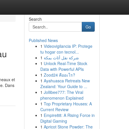
Search
Go
Published News
1
Videovigilancia IP: Protege
au
tu hogar con tecnol...
1
شركة نقل أثاث بمكة
1
Unlock Real-Time Stock
Data with Powerful APIs
1
Zood24 คืออะไร?
nneaux et
1
Ayahuasca Retreats New
ole. Dans
Zealand: Your Guide to ...
1
Jollibee777: The Viral
phenomenon Explained
1
Top Proprietary Houses: A
Current Review
1
Empire88: A Rising Force in
Digital Gaming
1
Apricot Stone Powder: The