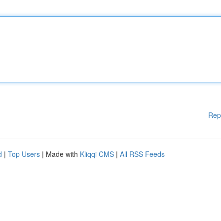
Rep
d
|
Top Users
| Made with
Kliqqi CMS
|
All RSS Feeds