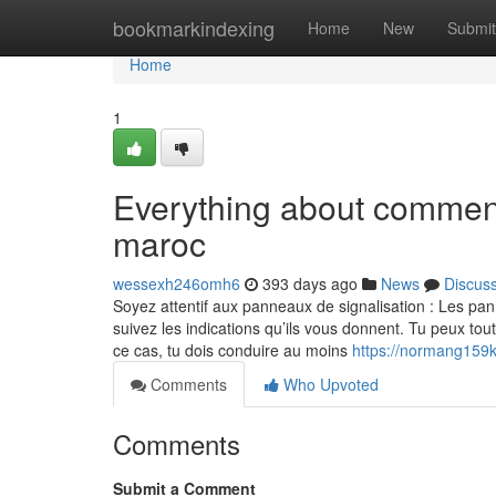
Home
bookmarkindexing
Home
New
Submit
Home
1
Everything about comment
maroc
wessexh246omh6
393 days ago
News
Discus
Soyez attentif aux panneaux de signalisation : Les pan
suivez les indications qu’ils vous donnent. Tu peux tou
ce cas, tu dois conduire au moins
https://normang159kw
Comments
Who Upvoted
Comments
Submit a Comment