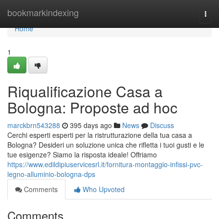
Home
bookmarkindexing
Togg
navi
Home
1
Riqualificazione Casa a
Bologna: Proposte ad hoc
marckbrn543288
395 days ago
News
Discuss
Cerchi esperti esperti per la ristrutturazione della tua casa a
Bologna? Desideri un soluzione unica che rifletta i tuoi gusti e le
tue esigenze? Siamo la risposta ideale! Offriamo
https://www.edildipiuservicesrl.it/fornitura-montaggio-infissi-pvc-
legno-alluminio-bologna-dps
Comments
Who Upvoted
Comments