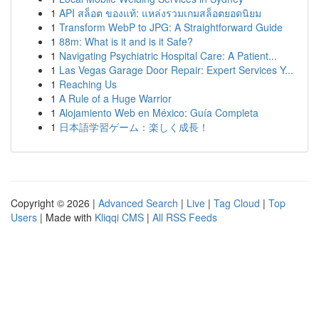
1
API สล็อต ของแท้: แหล่งรวมเกมสล็อตยอดนิยม
1
Transform WebP to JPG: A Straightforward Guide
1
88m: What is it and is it Safe?
1
Navigating Psychiatric Hospital Care: A Patient...
1
Las Vegas Garage Door Repair: Expert Services Y...
1
Reaching Us
1
A Rule of a Huge Warrior
1
Alojamiento Web en México: Guía Completa
1
日本語学習ゲーム：楽しく成長！
Copyright © 2026 |
Advanced Search
|
Live
|
Tag Cloud
|
Top
Users
| Made with
Kliqqi CMS
|
All RSS Feeds