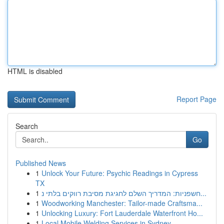
HTML is disabled
Report Page
Search
Go
Published News
1
Unlock Your Future: Psychic Readings in Cypress
TX
1
חשפניות: המדריך השלם לחגיגת מסיבת רווקים בלתי נ...
1
Woodworking Manchester: Tailor-made Craftsma...
1
Unlocking Luxury: Fort Lauderdale Waterfront Ho...
1
Local Mobile Welding Services in Sydney