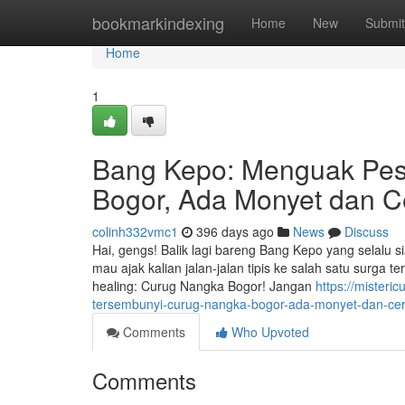
Home
bookmarkindexing
Home
New
Submit
Home
1
Bang Kepo: Menguak Pes
Bogor, Ada Monyet dan Cer
colinh332vmc1
396 days ago
News
Discuss
Hai, gengs! Balik lagi bareng Bang Kepo yang selalu si
mau ajak kalian jalan-jalan tipis ke salah satu surga 
healing: Curug Nangka Bogor! Jangan
https://miste
tersembunyi-curug-nangka-bogor-ada-monyet-dan-ceri
Comments
Who Upvoted
Comments