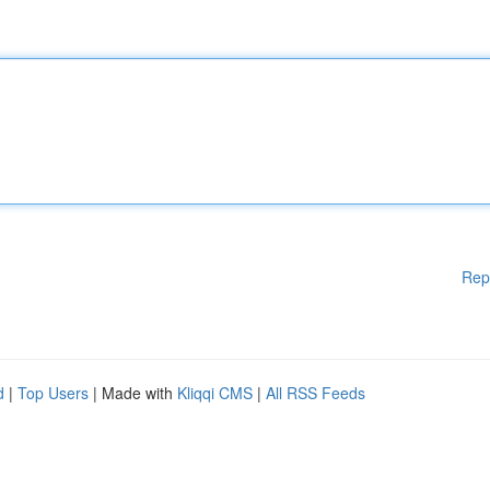
Rep
d
|
Top Users
| Made with
Kliqqi CMS
|
All RSS Feeds