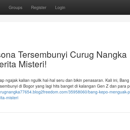
Groups
Register
Login
ona Tersembunyi Curug Nangka
ita Misteri!
ap ngajak kalian ngulik hal-hal seru dan bikin penasaran. Kali ini, Ban
tersembunyi di Bogor yang lagi hits banget di kalangan Gen Z dan para p
ricurugnangka77654.blog2freedom.com/35958060/bang-kepo-menguak-
ta-misteri