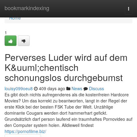
Home
bookmarkindexing
Togg
navi
Home
1
Perverses Luder wird auf dem
K&uuml;chentisch
schonungslos durchgebumst
louisy099oeu8
409 days ago
News
Discuss
Es gibt doch nichts aufregenderes als die kostenfreien Hardcore
Movies? Um das korrekt zu beantworten, langt in der Regel der
erste Klick bei der besten FSK Tube der Welt. Unzählige
dominante Cougars werden dort hammerhart gefickt.
Grundsätzlich darf person laufend ein traumhaftes Pornovideo auf
den Computer system holen. Alldieweil findest
https://pornofilme.biz/