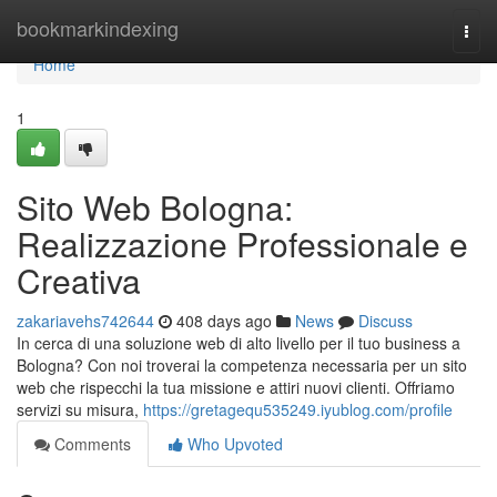
Home
bookmarkindexing
Togg
navi
Home
1
Sito Web Bologna:
Realizzazione Professionale e
Creativa
zakariavehs742644
408 days ago
News
Discuss
In cerca di una soluzione web di alto livello per il tuo business a
Bologna? Con noi troverai la competenza necessaria per un sito
web che rispecchi la tua missione e attiri nuovi clienti. Offriamo
servizi su misura,
https://gretagequ535249.iyublog.com/profile
Comments
Who Upvoted