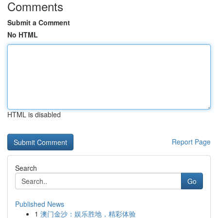
Comments
Submit a Comment
No HTML
HTML is disabled
Report Page
Search
Go
Published News
1
澳门金沙：娱乐胜地，精彩体验