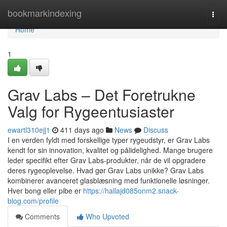
Home
bookmarkindexing
Togg
navi
Home
1
Grav Labs – Det Foretrukne
Valg for Rygeentusiaster
ewartl310ejj1
411 days ago
News
Discuss
I en verden fyldt med forskellige typer rygeudstyr, er Grav Labs
kendt for sin innovation, kvalitet og pålidelighed. Mange brugere
leder specifikt efter Grav Labs-produkter, når de vil opgradere
deres rygeoplevelse. Hvad gør Grav Labs unikke? Grav Labs
kombinerer avanceret glasblæsning med funktionelle løsninger.
Hver bong eller pibe er
https://hallajd085onm2.snack-
blog.com/profile
Comments
Who Upvoted