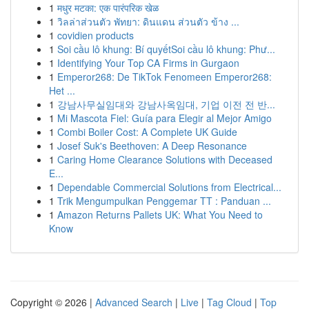
1
मधुर मटका: एक पारंपरिक खेळ
1
วิลล่าส่วนตัว พัทยา: ดินแดน ส่วนตัว ข้าง ...
1
covidien products
1
Soi cầu lô khung: Bí quyếtSoi cầu lô khung: Phư...
1
Identifying Your Top CA Firms in Gurgaon
1
Emperor268: De TikTok Fenomeen Emperor268:
Het ...
1
강남사무실임대와 강남사옥임대, 기업 이전 전 반...
1
Mi Mascota Fiel: Guía para Elegir al Mejor Amigo
1
Combi Boiler Cost: A Complete UK Guide
1
Josef Suk's Beethoven: A Deep Resonance
1
Caring Home Clearance Solutions with Deceased
E...
1
Dependable Commercial Solutions from Electrical...
1
Trik Mengumpulkan Penggemar TT : Panduan ...
1
Amazon Returns Pallets UK: What You Need to
Know
Copyright © 2026 |
Advanced Search
|
Live
|
Tag Cloud
|
Top