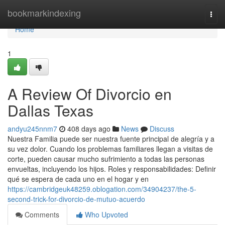
Home
bookmarkindexing
Togg
navi
Home
1
A Review Of Divorcio en
Dallas Texas
andyu245nnm7
408 days ago
News
Discuss
Nuestra Familia puede ser nuestra fuente principal de alegría y a
su vez dolor. Cuando los problemas familiares llegan a visitas de
corte, pueden causar mucho sufrimiento a todas las personas
envueltas, incluyendo los hijos. Roles y responsabilidades: Definir
qué se espera de cada uno en el hogar y en
https://cambridgeuk48259.oblogation.com/34904237/the-5-
second-trick-for-divorcio-de-mutuo-acuerdo
Comments
Who Upvoted