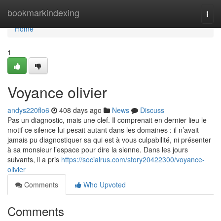
Home
bookmarkindexing
Togg
navi
Home
1
Voyance olivier
andys220flo6
408 days ago
News
Discuss
Pas un diagnostic, mais une clef. Il comprenait en dernier lieu le
motif ce silence lui pesait autant dans les domaines : il n’avait
jamais pu diagnostiquer sa qui est à vous culpabilité, ni présenter
à sa monsieur l’espace pour dire la sienne. Dans les jours
suivants, il a pris
https://socialrus.com/story20422300/voyance-
olivier
Comments
Who Upvoted
Comments