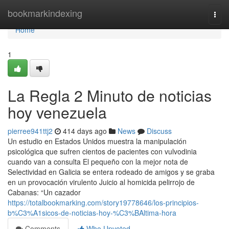
Home
bookmarkindexing
Togg
navi
Home
1
La Regla 2 Minuto de noticias
hoy venezuela
pierree941ttj2
414 days ago
News
Discuss
Un estudio en Estados Unidos muestra la manipulación
psicológica que sufren cientos de pacientes con vulvodinia
cuando van a consulta El pequeño con la mejor nota de
Selectividad en Galicia se entera rodeado de amigos y se graba
en un provocación virulento Juicio al homicida pelirrojo de
Cabanas: “Un cazador
https://totalbookmarking.com/story19778646/los-principios-
b%C3%A1sicos-de-noticias-hoy-%C3%BAltima-hora
Comments
Who Upvoted