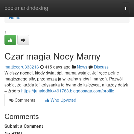
Home
bookmarkindexing
Togg
navi
Home
1
Czar magia Nocy Mamy
mattiecgru333216
415 days ago
News
Discuss
W ciszy nocnej, kiedy świat śpi, mama wstaje. Jej ręce pełne
magicznego siły, przenoszą ją w krainy snów i marzeń. Pozwól
sobie, że każda jej kołysanka to hymn do księżyca, a każdy dotyk
– źródło
https://junaiddhkx491783.blogdosaga.com/profile
Comments
Who Upvoted
Comments
Submit a Comment
No HTML