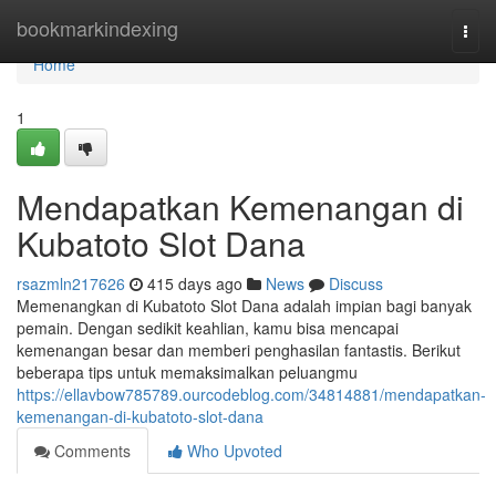
Home
bookmarkindexing
Togg
navi
Home
1
Mendapatkan Kemenangan di
Kubatoto Slot Dana
rsazmln217626
415 days ago
News
Discuss
Memenangkan di Kubatoto Slot Dana adalah impian bagi banyak
pemain. Dengan sedikit keahlian, kamu bisa mencapai
kemenangan besar dan memberi penghasilan fantastis. Berikut
beberapa tips untuk memaksimalkan peluangmu
https://ellavbow785789.ourcodeblog.com/34814881/mendapatkan-
kemenangan-di-kubatoto-slot-dana
Comments
Who Upvoted