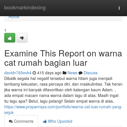
Home
bookmarkindexing
Togg
navi
Home
1
Examine This Report on warna
cat rumah bagian luar
davidn765evk4
415 days ago
News
Discuss
Dibalik segala hal negatif tersebut warna hitam juga menjadi
lambang kekuatan, rasa percaya diri, dan maskulinitas. Tak heran
jika warna ini banyak difavoritkan oleh kalangan kaum Adam. ,
ada empat macam nama warna dalam lagu di atas. Masih ingat
itu lagu apa? Betul, lagu pelangi! Selain empat warna di atas,
https://www.propanraya.com/portfolio/warna-cat-luar-rumah-yang-
sejuk
Comments
Who Upvoted