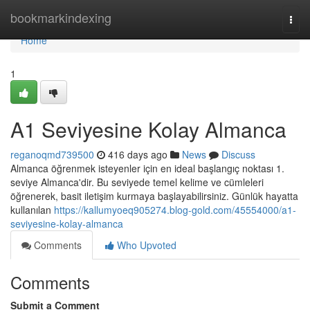
Home
bookmarkindexing
Togg
navi
Home
1
A1 Seviyesine Kolay Almanca
reganoqmd739500
416 days ago
News
Discuss
Almanca öğrenmek isteyenler için en ideal başlangıç noktası 1.
seviye Almanca'dir. Bu seviyede temel kelime ve cümleleri
öğrenerek, basit iletişim kurmaya başlayabilirsiniz. Günlük hayatta
kullanılan
https://kallumyoeq905274.blog-gold.com/45554000/a1-
seviyesine-kolay-almanca
Comments
Who Upvoted
Comments
Submit a Comment