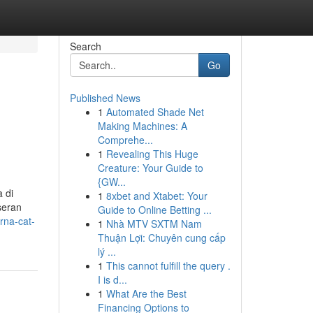
Search
Go
Published News
1
Automated Shade Net
Making Machines: A
Comprehe...
1
Revealing This Huge
Creature: Your Guide to
{GW...
 di
1
8xbet and Xtabet: Your
seran
Guide to Online Betting ...
rna-cat-
1
Nhà MTV SXTM Nam
Thuận Lợi: Chuyên cung cấp
lý ...
1
This cannot fulfill the query .
I is d...
1
What Are the Best
Financing Options to