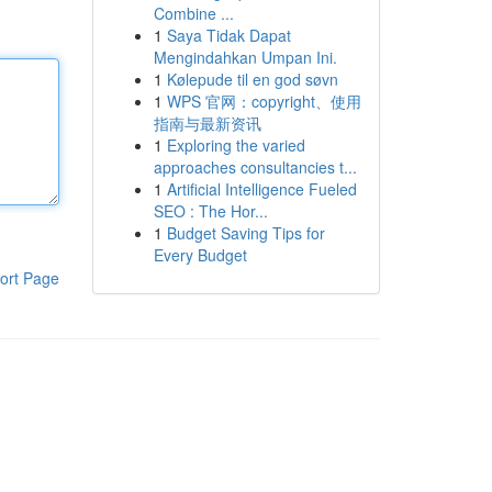
Combine ...
1
Saya Tidak Dapat
Mengindahkan Umpan Ini.
1
Kølepude til en god søvn
1
WPS 官网：copyright、使用
指南与最新资讯
1
Exploring the varied
approaches consultancies t...
1
Artificial Intelligence Fueled
SEO : The Hor...
1
Budget Saving Tips for
Every Budget
ort Page