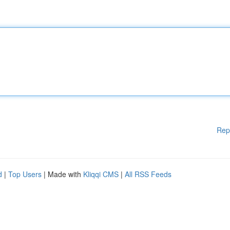
Rep
d
|
Top Users
| Made with
Kliqqi CMS
|
All RSS Feeds