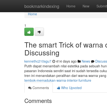
Home
bookmarkindexing
Home
New
Submit
Home
1
The smart Trick of warna
Discussing
kennethc210sgu7
414 days ago
News
Discuss
Putih dapat menambah nilai estetika pada sebuah hun
pasaran Indonesia sendiri saat ini sudah tersedia cuk
tren ini menandakan peralihan dari warna-warna yang 
tembok-memadukan-warna-interior-furniture
Comments
Who Upvoted
Comments