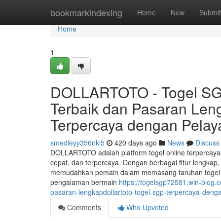
Home
bookmarkindexing
Home
New
Submit
Home
1
DOLLARTOTO - Togel SGP
Terbaik dan Pasaran L
Terpercaya dengan Pelay
smedleyy356nki5
420 days ago
News
Discuss
DOLLARTOTO adalah platform togel online terpercay
cepat, dan terpercaya. Dengan berbagai fitur lengk
memudahkan pemain dalam memasang taruhan togel Si
pengalaman bermain
https://togelsgp72581.win-blog.
pasaran-lengkapdollartoto-togel-sgp-terpercaya-deng
Comments
Who Upvoted