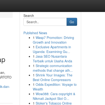
Search
Go
Published News
1
Wasp7 Promotion: Driving
Growth and Innovation
1
Exclusive Apartments in
Uganda: Examining Gu...
1
Jasa SEO Nusantara
ap
Terbaik untuk Usaha Anda
1
Strategic communication
methods that change ath...
man,
1
Shrink Your Images: The
LLARTOTO
Best Online Compressors
1
Odds Expedition: Voyage to
ik-dan-
Wealth
1
Wow388: Cara copyright &
Nikmati Jackpot Slot O...
1
Stoker's Tobacco Online