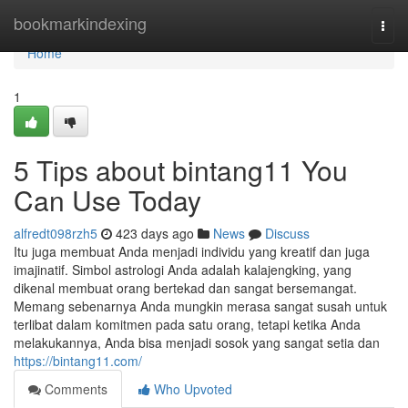
Home
bookmarkindexing
Togg
navi
Home
1
5 Tips about bintang11 You
Can Use Today
alfredt098rzh5
423 days ago
News
Discuss
Itu juga membuat Anda menjadi individu yang kreatif dan juga
imajinatif. Simbol astrologi Anda adalah kalajengking, yang
dikenal membuat orang bertekad dan sangat bersemangat.
Memang sebenarnya Anda mungkin merasa sangat susah untuk
terlibat dalam komitmen pada satu orang, tetapi ketika Anda
melakukannya, Anda bisa menjadi sosok yang sangat setia dan
https://bintang11.com/
Comments
Who Upvoted