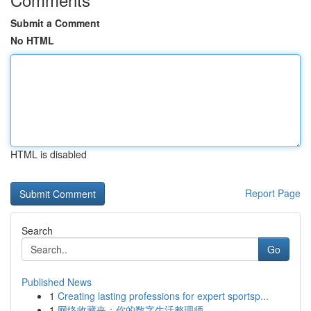
Submit a Comment
No HTML
HTML is disabled
Report Page
Search
Go
Published News
1
Creating lasting professions for expert sportsp...
1
网络收藏夹：你的数字生活整理师