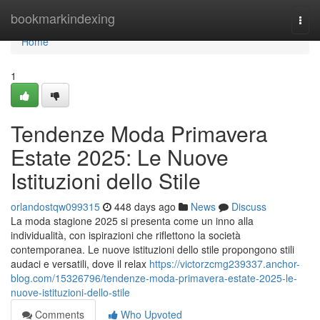
Home
bookmarkindexing
Togg
navi
Home
1
Tendenze Moda Primavera
Estate 2025: Le Nuove
Istituzioni dello Stile
orlandostqw099315
448 days ago
News
Discuss
La moda stagione 2025 si presenta come un inno alla
individualità, con ispirazioni che riflettono la società
contemporanea. Le nuove istituzioni dello stile propongono stili
audaci e versatili, dove il relax
https://victorzcmg239337.anchor-
blog.com/15326796/tendenze-moda-primavera-estate-2025-le-
nuove-istituzioni-dello-stile
Comments
Who Upvoted