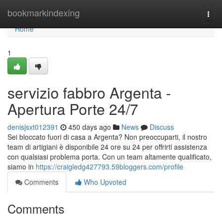
Home
bookmarkindexing
Togg
navi
Home
1
servizio fabbro Argenta -
Apertura Porte 24/7
denisjsxt012391
450 days ago
News
Discuss
Sei bloccato fuori di casa a Argenta? Non preoccuparti, il nostro
team di artigiani è disponibile 24 ore su 24 per offrirti assistenza
con qualsiasi problema porta. Con un team altamente qualificato,
siamo in
https://craigledg427793.59bloggers.com/profile
Comments
Who Upvoted
Comments