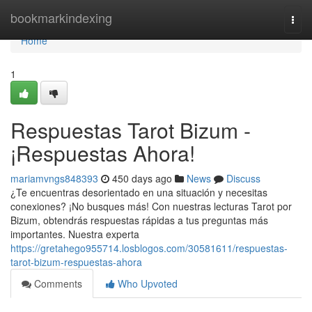
Home
bookmarkindexing
Togg
navi
Home
1
Respuestas Tarot Bizum -
¡Respuestas Ahora!
mariamvngs848393
450 days ago
News
Discuss
¿Te encuentras desorientado en una situación y necesitas
conexiones? ¡No busques más! Con nuestras lecturas Tarot por
Bizum, obtendrás respuestas rápidas a tus preguntas más
importantes. Nuestra experta
https://gretahego955714.losblogos.com/30581611/respuestas-
tarot-bizum-respuestas-ahora
Comments
Who Upvoted