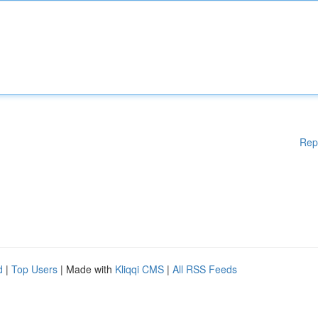
Rep
d
|
Top Users
| Made with
Kliqqi CMS
|
All RSS Feeds