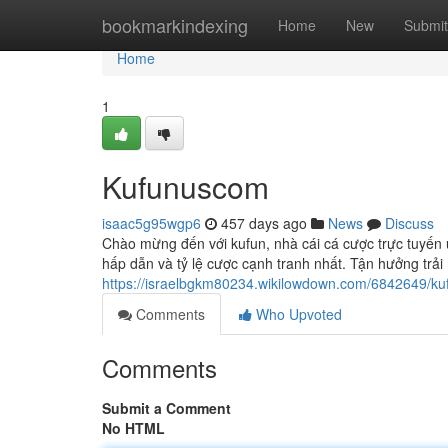
Home
bookmarkindexing
Home
New
Submit
Home
1
Kufunuscom
isaac5g95wgp6
457 days ago
News
Discuss
Chào mừng đến với kufun, nhà cái cá cược trực tuyến u
hấp dẫn và tỷ lệ cược cạnh tranh nhất. Tận hưởng trả
https://israelbgkm80234.wikilowdown.com/6842649/ku
Comments
Who Upvoted
Comments
Submit a Comment
No HTML