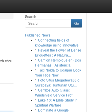
Search
Go
Published News
1
Connecting fields of
knowledge using innovative...
1
Reveal the Power of Dense
Briquettes : A Natura...
1
Camion Remolque en {Dos
trò chơi
Hermanas : Asistencia...
1
Taxi Noida to Udaipur Book
Your Ride Now
1
Foto Situs Megadewa88 di
Surabaya: Tuntunan Utu...
1
Cerritos Auto Glass:
Windshield Service Prof...
1
Luke 10: A Bible Study in
Spiritual Warfare
1
Dominate a Google