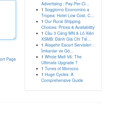
Advertising : Pay-Per-Cl...
1
Soggiorno Economico a
Tropea: Hotel Low Cost, C...
1
Our Rural Shipping
Choices: Prices & Availability
1
Cầu 3 Càng MN & Lô Xiên
XSMB: Đánh Giá Chi Tiế...
1
Ataşehir Escort Servisleri :
İmkanlar ve Gö...
1
Whole Melt V6: The
ort Page
Ultimate Upgrade ?
1
Tunes of Morocco
1
Huge Cycles: A
Comprehensive Guide