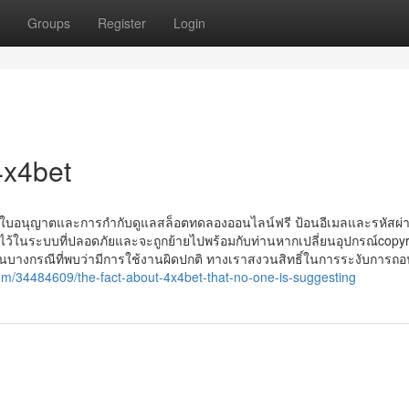
Groups
Register
Login
4x4bet
อกใบอนุญาตและการกำกับดูแลสล็อตทดลองออนไลน์ฟรี ป้อนอีเมลและรหัสผ่า
ษาไว้ในระบบที่ปลอดภัยและจะถูกย้ายไปพร้อมกับท่านหากเปลี่ยนอุปกรณ์copyri
นบางกรณีที่พบว่ามีการใช้งานผิดปกติ ทางเราสงวนสิทธิ์ในการระงับการถอ
om/34484609/the-fact-about-4x4bet-that-no-one-is-suggesting