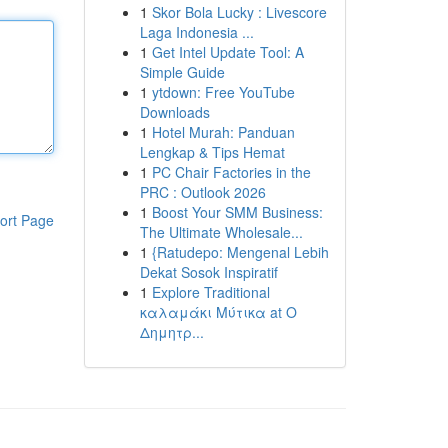
1
Skor Bola Lucky : Livescore
Laga Indonesia ...
1
Get Intel Update Tool: A
Simple Guide
1
ytdown: Free YouTube
Downloads
1
Hotel Murah: Panduan
Lengkap & Tips Hemat
1
PC Chair Factories in the
PRC : Outlook 2026
1
Boost Your SMM Business:
ort Page
The Ultimate Wholesale...
1
{Ratudepo: Mengenal Lebih
Dekat Sosok Inspiratif
1
Explore Traditional
καλαμάκι Μύτικα at Ο
Δημητρ...