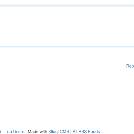
Rep
d
|
Top Users
| Made with
Kliqqi CMS
|
All RSS Feeds