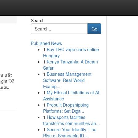
Search
Go
Published News
1
Buy THC vape carts online
Hungary
1
Kenya Tanzania: A Dream
Safari
1
Business Management
น แล้ว
Software: Real-World
ght ใช้
Examp...
นเงิน
1
My Ethical Limitations of AI
Assistance
1
Prebuilt Dropshipping
Platforms: Set Digit...
1
How sports facilities
transforms communities an...
1
Secure Your Identity: The
Rise of Scannable ID ...