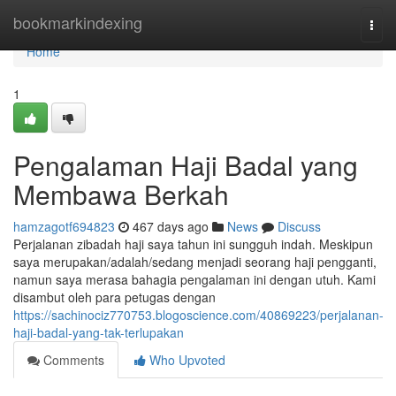
Home
bookmarkindexing
Togg
navi
Home
1
Pengalaman Haji Badal yang
Membawa Berkah
hamzagotf694823
467 days ago
News
Discuss
Perjalanan zibadah haji saya tahun ini sungguh indah. Meskipun
saya merupakan/adalah/sedang menjadi seorang haji pengganti,
namun saya merasa bahagia pengalaman ini dengan utuh. Kami
disambut oleh para petugas dengan
https://sachinociz770753.blogoscience.com/40869223/perjalanan-
haji-badal-yang-tak-terlupakan
Comments
Who Upvoted