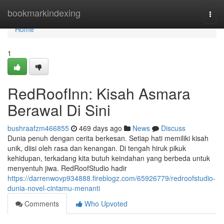
Home
bookmarkindexing
Togg
navi
Home
1
RedRoofInn: Kisah Asmara
Berawal Di Sini
bushraafzm466855
469 days ago
News
Discuss
Dunia penuh dengan cerita berkesan. Setiap hati memiliki kisah
unik, diisi oleh rasa dan kenangan. Di tengah hiruk pikuk
kehidupan, terkadang kita butuh keindahan yang berbeda untuk
menyentuh jiwa. RedRoofStudio hadir
https://darrenwovp934888.fireblogz.com/65926779/redroofstudio-
dunia-novel-cintamu-menanti
Comments
Who Upvoted