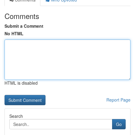
Comments
Submit a Comment
No HTML
HTML is disabled
Report Page
Search
Go